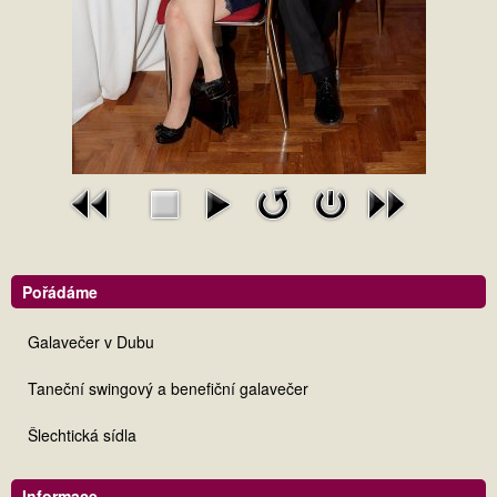
Pořádáme
Galavečer v Dubu
Taneční swingový a benefiční galavečer
Šlechtická sídla
Informace