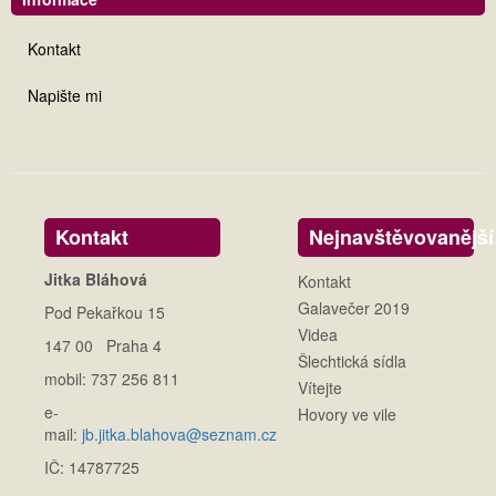
Kontakt
Napište mi
Kontakt
Nejnavštěvovanější
Jitka Bláhová
Kontakt
Galavečer 2019
Pod Pekařkou 15
Videa
147 00 Praha 4
Šlechtická sídla
mobil: 737 256 811
Vítejte
e-
Hovory ve vile
mail:
jb.jitka.blahova@seznam.cz
IČ: 14787725