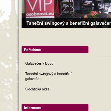
Taneční swingový a benefiční galavečer
Pořádáme
Galavečer v Dubu
Taneční swingový a benefiční
galavečer
Šlechtická sídla
Informace