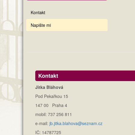
Kontakt
Napište mi
Kontakt
Jitka Bláhová
Pod Pekařkou 15
147 00 Praha 4
mobil: 737 256 811
e-mail:
jb.jitka.blahova@seznam.cz
IČ: 14787725