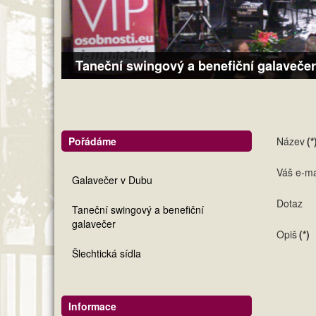
Taneční swingový a benefiční galavečer
Pořádáme
Název
(*
Váš e-ma
Galavečer v Dubu
Dotaz
Taneční swingový a benefiční
galavečer
Opiš
(*)
Šlechtická sídla
Informace