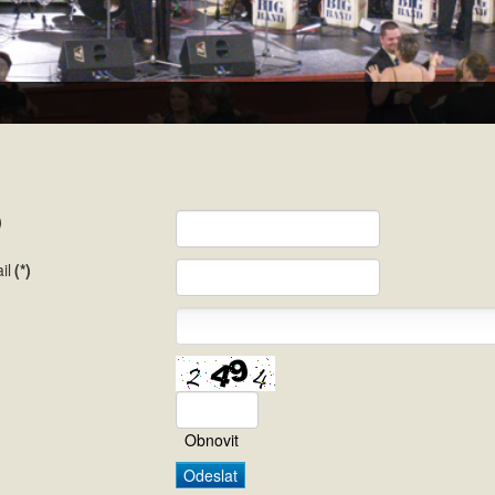
)
il
(*)
Obnovit