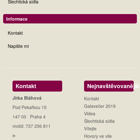
Šlechtická sídla
Informace
Kontakt
Napište mi
Kontakt
Nejnavštěvovanější
Jitka Bláhová
Kontakt
Galavečer 2019
Pod Pekařkou 15
Videa
147 00 Praha 4
Šlechtická sídla
mobil: 737 256 811
Vítejte
e-
Hovory ve vile