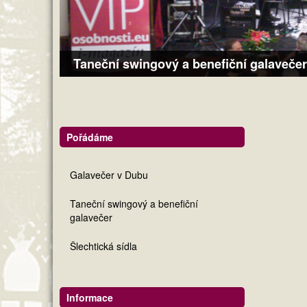
Taneční swingový a benefiční galavečer
Pořádáme
Galavečer v Dubu
Taneční swingový a benefiční
galavečer
Šlechtická sídla
Informace