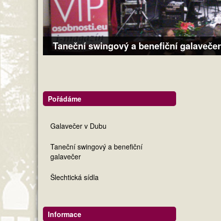
Taneční swingový a benefiční galavečer
Pořádáme
Galavečer v Dubu
Taneční swingový a benefiční
galavečer
Šlechtická sídla
Informace