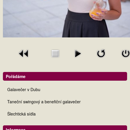
Pořádáme
Galavečer v Dubu
Taneční swingový a benefiční galavečer
Šlechtická sídla
Informace