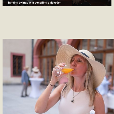
Taneční swingový a benefiční galavečer