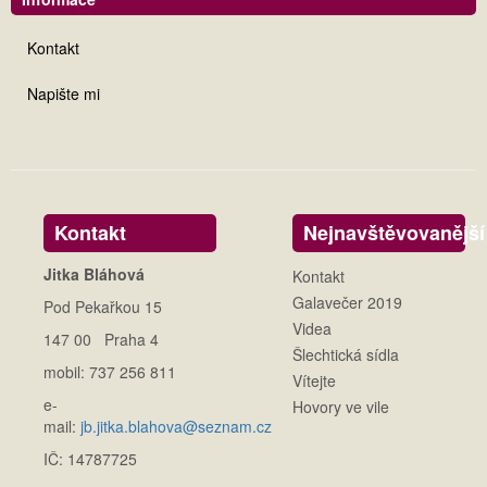
Kontakt
Napište mi
Kontakt
Nejnavštěvovanější
Jitka Bláhová
Kontakt
Galavečer 2019
Pod Pekařkou 15
Videa
147 00 Praha 4
Šlechtická sídla
mobil: 737 256 811
Vítejte
e-
Hovory ve vile
mail:
jb.jitka.blahova@seznam.cz
IČ: 14787725