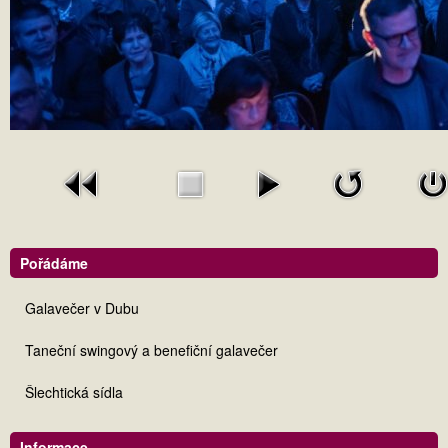
Pořádáme
Galavečer v Dubu
Taneční swingový a benefiční galavečer
Šlechtická sídla
Informace