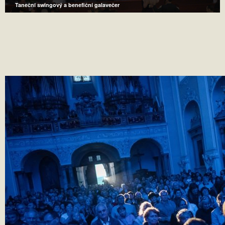
Taneční swingový a benefiční galavečer