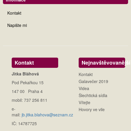
Kontakt
Napište mi
Kontakt
Nejnavštěvovanější
Jitka Bláhová
Kontakt
Galavečer 2019
Pod Pekařkou 15
Videa
147 00 Praha 4
Šlechtická sídla
mobil: 737 256 811
Vítejte
e-
Hovory ve vile
mail:
jb.jitka.blahova@seznam.cz
IČ: 14787725