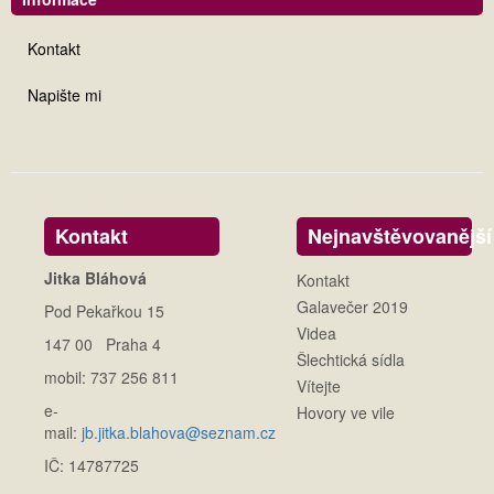
Kontakt
Napište mi
Kontakt
Nejnavštěvovanější
Jitka Bláhová
Kontakt
Galavečer 2019
Pod Pekařkou 15
Videa
147 00 Praha 4
Šlechtická sídla
mobil: 737 256 811
Vítejte
e-
Hovory ve vile
mail:
jb.jitka.blahova@seznam.cz
IČ: 14787725