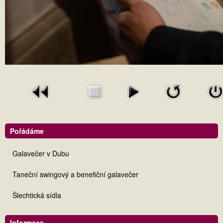
Pořádáme
Galavečer v Dubu
Taneční swingový a benefiční galavečer
Šlechtická sídla
Informace