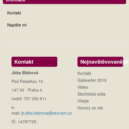
Kontakt
Napište mi
Kontakt
Nejnavštěvovanější
Jitka Bláhová
Kontakt
Galavečer 2019
Pod Pekařkou 15
Videa
147 00 Praha 4
Šlechtická sídla
mobil: 737 256 811
Vítejte
e-
Hovory ve vile
mail:
jb.jitka.blahova@seznam.cz
IČ: 14787725