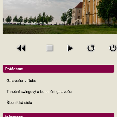
Pořádáme
Galavečer v Dubu
Taneční swingový a benefiční galavečer
Šlechtická sídla
Informace