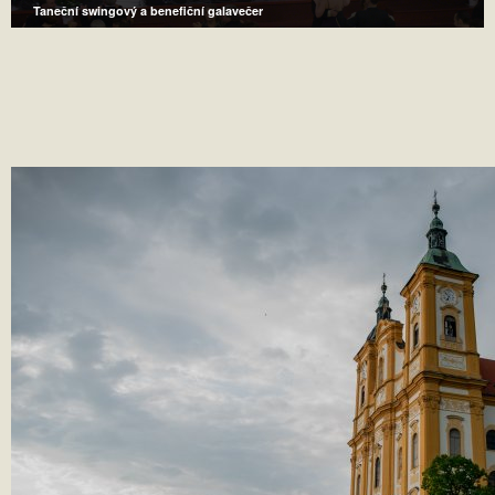
Taneční swingový a benefiční galavečer