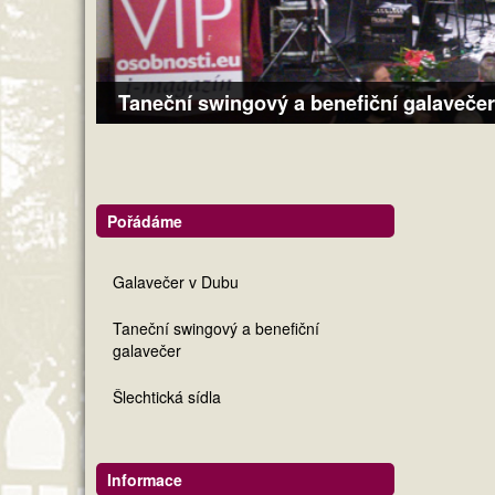
Taneční swingový a benefiční galavečer
Pořádáme
Galavečer v Dubu
Taneční swingový a benefiční
galavečer
Šlechtická sídla
Informace