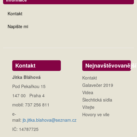
Kontakt
Napište mi
Kontakt
Nejnavštěvovanější
Jitka Bláhová
Kontakt
Galavečer 2019
Pod Pekařkou 15
Videa
147 00 Praha 4
Šlechtická sídla
mobil: 737 256 811
Vítejte
e-
Hovory ve vile
mail:
jb.jitka.blahova@seznam.cz
IČ: 14787725