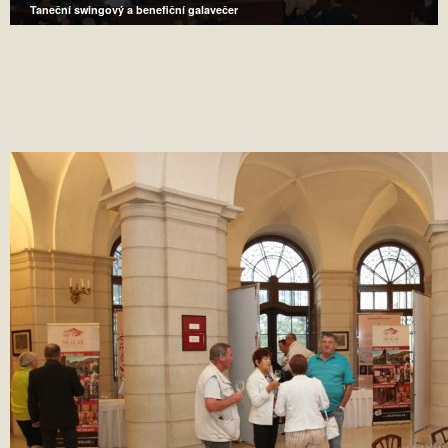
Taneční swingový a benefiční galavečer