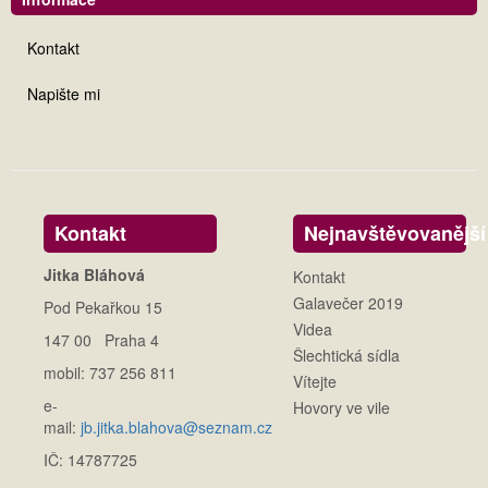
Kontakt
Napište mi
Kontakt
Nejnavštěvovanější
Jitka Bláhová
Kontakt
Galavečer 2019
Pod Pekařkou 15
Videa
147 00 Praha 4
Šlechtická sídla
mobil: 737 256 811
Vítejte
e-
Hovory ve vile
mail:
jb.jitka.blahova@seznam.cz
IČ: 14787725