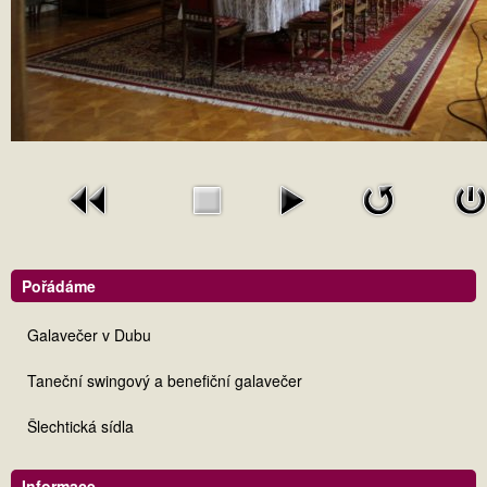
Pořádáme
Galavečer v Dubu
Taneční swingový a benefiční galavečer
Šlechtická sídla
Informace