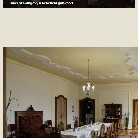
Taneční swingový a benefiční galavečer