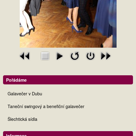
Pořádáme
Galavečer v Dubu
Taneční swingový a benefiční galavečer
Šlechtická sídla
Informace