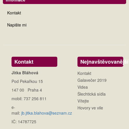
Kontakt
Napište mi
Kontakt
Nejnavštěvovanější
Jitka Bláhová
Kontakt
Galavečer 2019
Pod Pekařkou 15
Videa
147 00 Praha 4
Šlechtická sídla
mobil: 737 256 811
Vítejte
e-
Hovory ve vile
mail:
jb.jitka.blahova@seznam.cz
IČ: 14787725