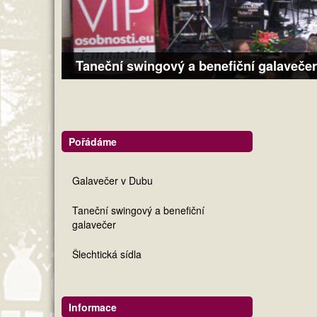
Taneční swingový a benefiční galavečer
Pořádáme
Galavečer v Dubu
Taneční swingový a benefiční
galavečer
Šlechtická sídla
Informace