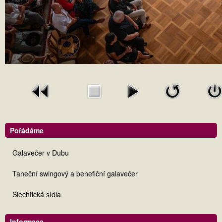
Pořádáme
Galavečer v Dubu
Taneční swingový a benefiční galavečer
Šlechtická sídla
Informace