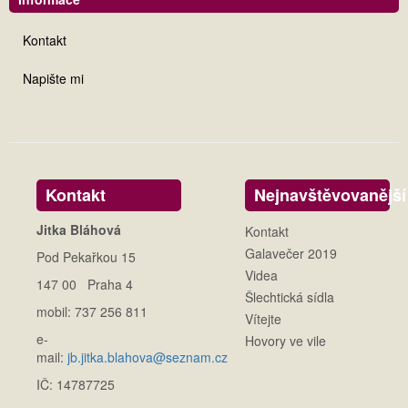
Kontakt
Napište mi
Kontakt
Nejnavštěvovanější
Jitka Bláhová
Kontakt
Galavečer 2019
Pod Pekařkou 15
Videa
147 00 Praha 4
Šlechtická sídla
mobil: 737 256 811
Vítejte
e-
Hovory ve vile
mail:
jb.jitka.blahova@seznam.cz
IČ: 14787725