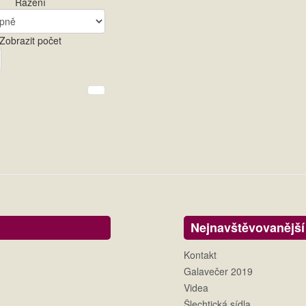
Řazení
Zobrazit počet
Nejnavštěvovanější
Kontakt
Galavečer 2019
Videa
Šlechtická sídla