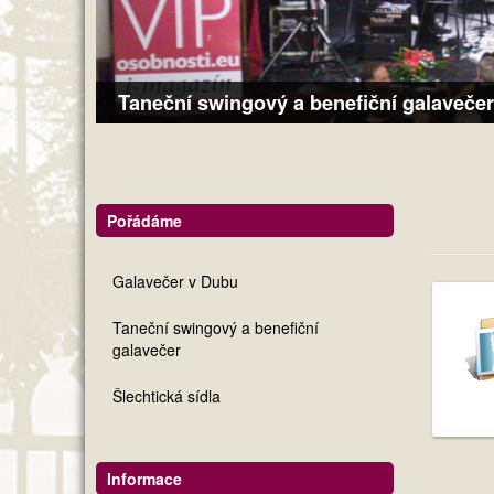
Taneční swingový a benefiční galavečer
Pořádáme
Galavečer v Dubu
Taneční swingový a benefiční
galavečer
Šlechtická sídla
Informace