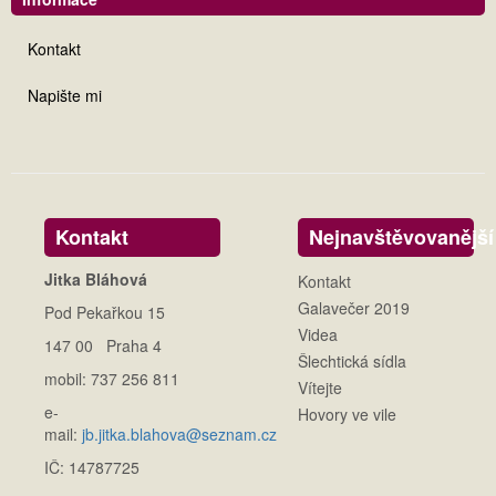
Kontakt
Napište mi
Kontakt
Nejnavštěvovanější
Jitka Bláhová
Kontakt
Galavečer 2019
Pod Pekařkou 15
Videa
147 00 Praha 4
Šlechtická sídla
mobil: 737 256 811
Vítejte
e-
Hovory ve vile
mail:
jb.jitka.blahova@seznam.cz
IČ: 14787725