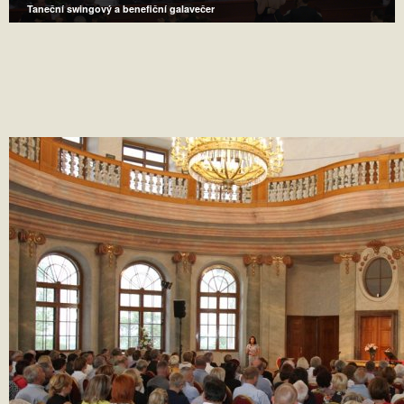
Taneční swingový a benefiční galavečer