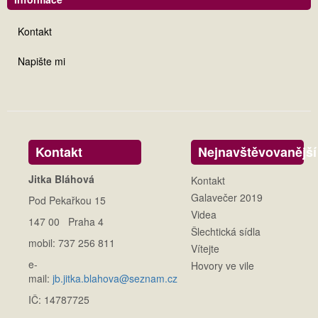
Kontakt
Napište mi
Kontakt
Nejnavštěvovanější
Jitka Bláhová
Kontakt
Galavečer 2019
Pod Pekařkou 15
Videa
147 00 Praha 4
Šlechtická sídla
mobil: 737 256 811
Vítejte
e-
Hovory ve vile
mail:
jb.jitka.blahova@seznam.cz
IČ: 14787725