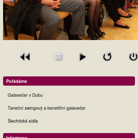
Pořádáme
Galavečer v Dubu
Taneční swingový a benefiční galavečer
Šlechtická sídla
Informace