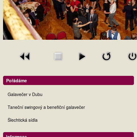
Pořádáme
Galavečer v Dubu
Taneční swingový a benefiční galavečer
Šlechtická sídla
Informace