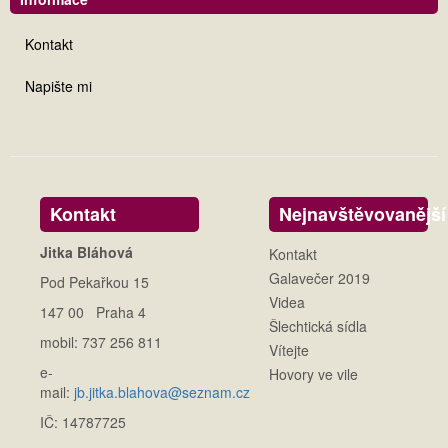
Kontakt
Napište mi
Kontakt
Nejnavštěvovanější
Jitka Bláhová
Kontakt
Galavečer 2019
Pod Pekařkou 15
Videa
147 00 Praha 4
Šlechtická sídla
mobil: 737 256 811
Vítejte
e-
Hovory ve vile
mail:
jb.jitka.blahova@seznam.cz
IČ: 14787725