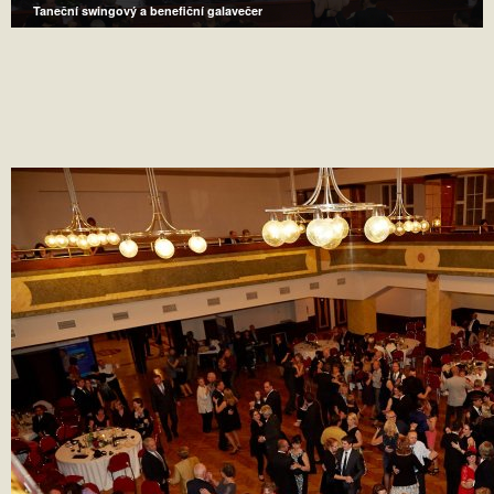
Taneční swingový a benefiční galavečer