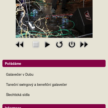
Pořádáme
Galavečer v Dubu
Taneční swingový a benefiční galavečer
Šlechtická sídla
Informace