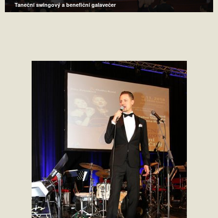
Taneční swingový a benefiční galavečer