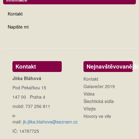
Kontakt
Napište mi
Kontakt
Nejnavštěvovanější
Jitka Bláhová
Kontakt
Galavečer 2019
Pod Pekařkou 15
Videa
147 00 Praha 4
Šlechtická sídla
mobil: 737 256 811
Vítejte
e-
Hovory ve vile
mail:
jb.jitka.blahova@seznam.cz
IČ: 14787725